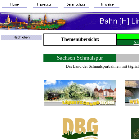
Themenübersicht:
Sa
Sachsen Schmalspur
Das Land der Schmalspurbahnen mit tägli