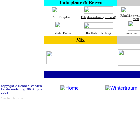
Fahrpläne & Reisen
Fahrpläne (welt
Alle Fahrpläne
Fahrplanauskunft (weltweit)
mehr
S-Bahn Berlin
Hochbahn Hamburg
Busse und 
Mix
copyright © Renner Dresden
Letzte Änderung: 06. August
2026
* siehe Hinweise