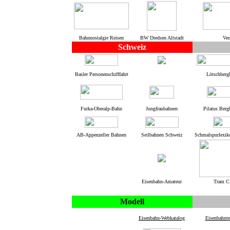
Bahnnostalgie Reisen
BW Dredsen Altstadt
Ver
Schweiz
Basler Personenschifffahrt
Lötschber
Furka-Oberalp-Bahn
Jungfraubahnen
Pilatus Berg
AB-Appenzeller Bahnen
Seilbahnen Schweiz
Schmalspurlexik
Eisenbahn-Amateur
Tram 
Modell
Eisenbahn-Webkatalog
Eisenbahnt