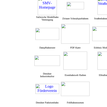
Sächsische Modellbahn
Zittauer Schmalspurbahnen
Straßenbahn
Vereinigung
Dampfbahnroute
PDF-Karte
Erlebnis Mod
Dresdner
Eisenbahnwelt Rathen
Elbtalba
Industriekultur
Dresdner Parkeisenbahn
Feldbahnmuseum