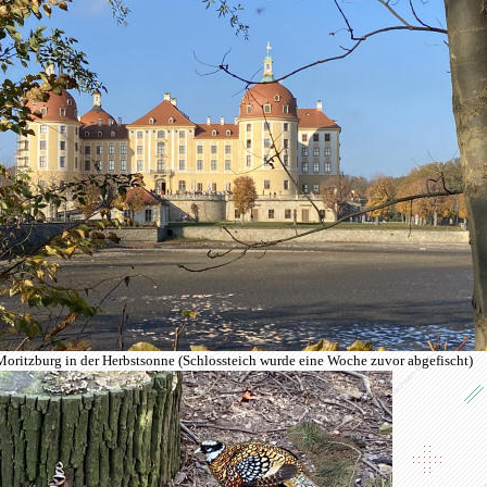
oritzburg in der Herbstsonne (Schlossteich wurde eine Woche zuvor abgefischt)