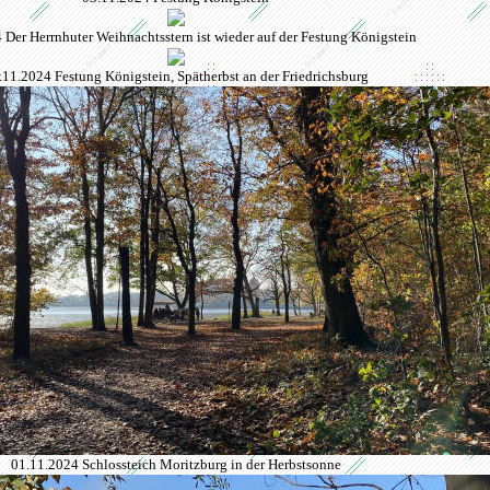
 Der Herrnhuter Weihnachtsstern ist wieder auf der Festung Königstein
.11.2024 Festung Königstein, Spätherbst an der Friedrichsburg
01.11.2024 Schlossteich Moritzburg in der Herbstsonne