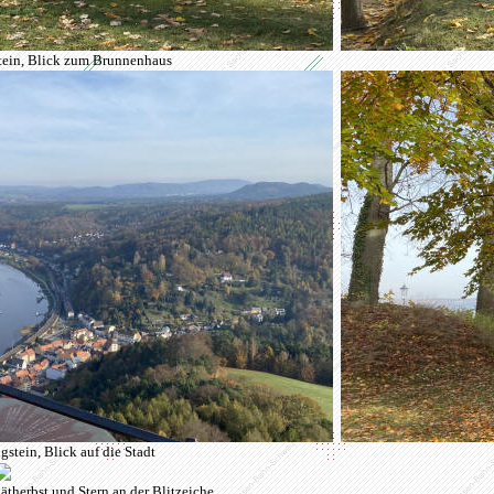
tein
, Blick zum Brunnenhaus
stein, Blick auf die Stadt
therbst und Stern an der Blitzeiche