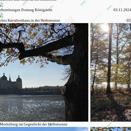
rbereitungen Festung Königstein
03.11.2024
iches
Kavaliershaus
in der Herbstsonne
03
 Moritzburg im Gegenlicht der Herbstsonne